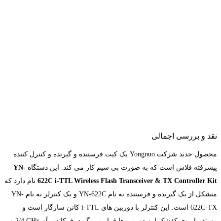
نقد و بررسی اجمالی
محصول جدید شرکت
Yongnuo
یک کیت فرستنده و گیرنده و کنترل کننده
پیشرفته فلاش است که به صورت بی سیم کار می کند. این دستگاه
YN-
622C i-TTL Wireless Flash Transceiver & TX Controller Kit
نام دارد که
متشکل از یک گیرنده و فرستنده به نام
YN-622C
و یک کنترلر به نام
YN-
622C-TX
است. این کنترلر با دوربین های
i-TTL
کانن سازگار است و
مستقیما روی کفشک این دوربین ها قرار می گیرد. فرکانس آن
2/4 GHz
و