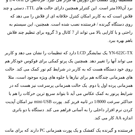
برد آن100متر
است. این کنترلر همچنین دارای حالت های
TTL
، دستی و چند
فلاش است که به کاربر امکان کنترل خلاقانه ای از فلاش را می دهد که
روی دستگاه گیرنده / فرستنده نصب شده است. همچنین، این سیستم به
راحتی و با کارایی بالا می تواند از
7
کانال و
3
گروه برای تنظیم چند فلاش
باهم بهره ببرد.
YN-622C-TX
یک نمایشگر
LCD
دارد که تنظیمات را نشان می دهد و کاربر
می تواند آنها را تغییر دهد. همچنین یک پرتو کمکی برای فوکوس خودکار هم
روی خود دستگاه هست که به کاربر در شرایط کم نور کمک می کند. حالت
های همزمانی چندگانه هم برای نیازها یا جلوه های ویژه موجود است، مثلا
همزمانی پرده اول یا دوم. یک حالت همزمانی پرسرعت نیز هست که در
شرایط پرنور به کمک عکاس می آید تا بتواند سریع ترین حرکات را هم با
حداکثر سرعت
1/8000
در ثانیه فریز کند. پورت
mini-USB
نیز امکان آپدیت
کردن نرم افزار داخلی را به آسانی فراهم می کند. دستگاه با دو باتری
اندازه
AA
کار می کند.
فرستنده و گیرنده یک کفشک و یک پورت همزمانی
PC
دارند که برای مانت