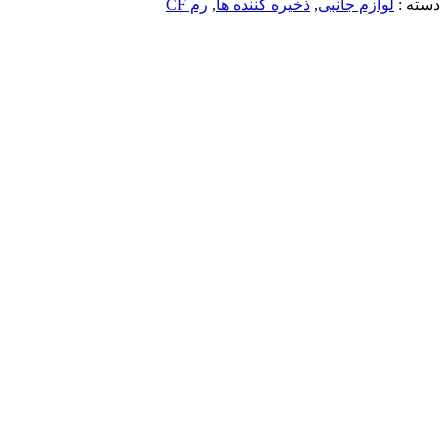
دسته :
لوازم جانبی
,
ذخیره کننده ها
,
رم CF