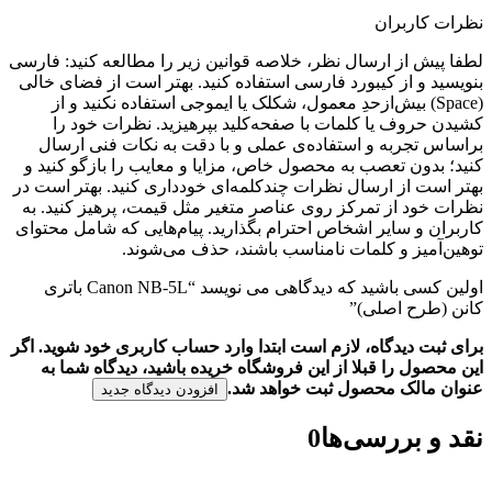
نظرات کاربران
لطفا پیش از ارسال نظر، خلاصه قوانین زیر را مطالعه کنید: فارسی
بنویسید و از کیبورد فارسی استفاده کنید. بهتر است از فضای خالی
(Space) بیش‌از‌حدِ معمول، شکلک یا ایموجی استفاده نکنید و از
کشیدن حروف یا کلمات با صفحه‌کلید بپرهیزید. نظرات خود را
براساس تجربه و استفاده‌ی عملی و با دقت به نکات فنی ارسال
کنید؛ بدون تعصب به محصول خاص، مزایا و معایب را بازگو کنید و
بهتر است از ارسال نظرات چندکلمه‌‌ای خودداری کنید. بهتر است در
نظرات خود از تمرکز روی عناصر متغیر مثل قیمت، پرهیز کنید. به
کاربران و سایر اشخاص احترام بگذارید. پیام‌هایی که شامل محتوای
توهین‌آمیز و کلمات نامناسب باشند، حذف می‌شوند.
اولین کسی باشید که دیدگاهی می نویسد “Canon NB-5L باتری
کانن (طرح اصلی)”
برای ثبت دیدگاه، لازم است ابتدا وارد حساب کاربری خود شوید. اگر
این محصول را قبلا از این فروشگاه خریده باشید، دیدگاه شما به
عنوان مالک محصول ثبت خواهد شد.
افزودن دیدگاه جدید
نقد و بررسی‌ها
0