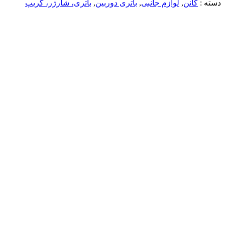
دسته :
کانن
,
لوازم جانبی
,
باتری دوربین
,
باتری، شارژر، گریپ