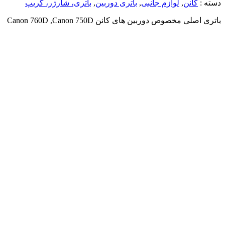
دسته :
کانن
,
لوازم جانبی
,
باتری دوربین
,
باتری، شارژر، گریپ
باتری اصلی مخصوص دوربین های کانن Canon 760D ,Canon 750D