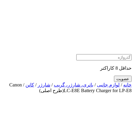
حداقل 8 کاراکتر
خانه
/
لوازم جانبی
/
باتری، شارژر، گریپ
/
شارژر
/
کانن
/ Canon
LC-E8E Battery Charger for LP-E8(طرح اصلی)