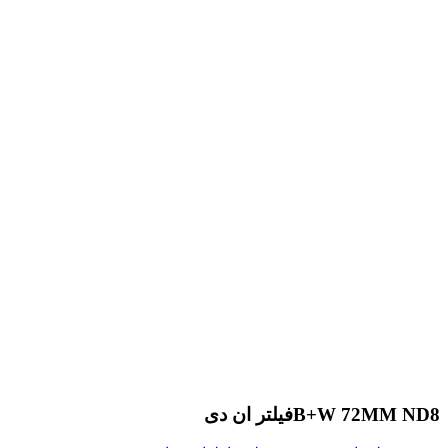
B+W 72MM ND8فیلتر ان دی