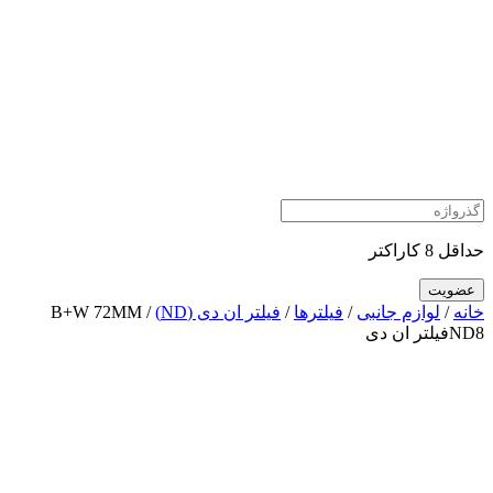
حداقل 8 کاراکتر
خانه
/
لوازم جانبی
/
فیلترها
/
فیلتر ان دی (ND)
/ B+W 72MM
ND8فیلتر ان دی