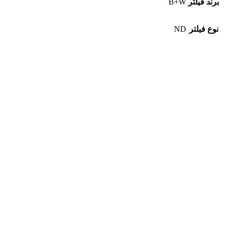
برند فیلتر
B+W
نوع فیلتر
ND