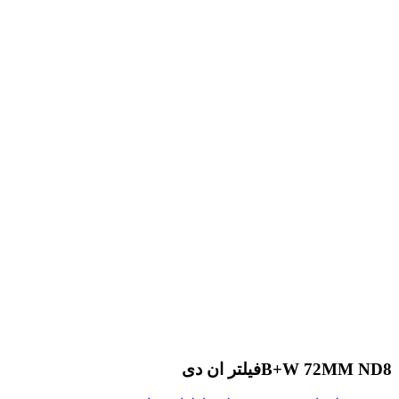
B+W 72MM ND8فیلتر ان دی