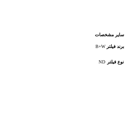
سایر مشخصات
برند فیلتر
B+W
نوع فیلتر
ND