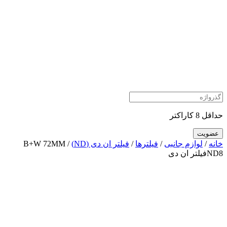
حداقل 8 کاراکتر
خانه
/
لوازم جانبی
/
فیلترها
/
فیلتر ان دی (ND)
/ B+W 72MM
ND8فیلتر ان دی