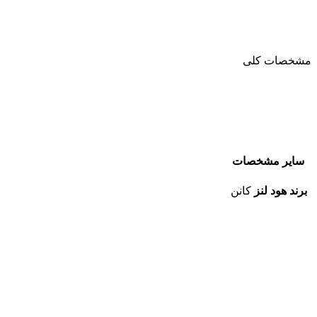
مشخصات کلی
سایر مشخصات
برند هود لنز
کانن