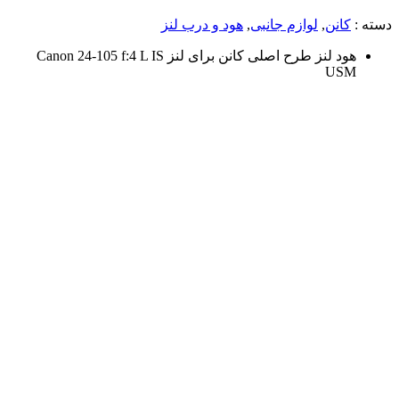
دسته :
کانن
,
لوازم جانبی
,
هود و درب لنز
هود لنز طرح اصلی کانن برای لنز Canon 24-105 f:4 L IS
USM