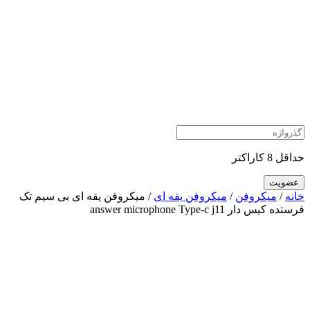
حداقل 8 کاراکتر
خانه
/
میکروفن
/
میکروفن یقه ای
/ میکروفن یقه ای بی سیم تک
فرستده کیس دار answer microphone Type-c j11