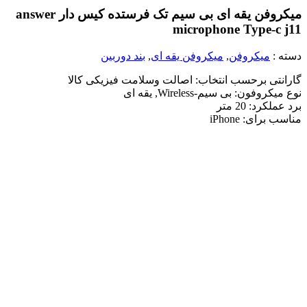
میکروفن یقه ای بی سیم تک فرستده کیس دار answer
microphone Type-c j11
دسته :
میکروفن
,
میکروفن یقه ای
,
بند دوربین
گارانتی برحسب انتخاب: اصالت وسلامت فیزیکی کالا
نوع میکروفون: بی سیم-Wireless, یقه ای
برد عملکرد: 20 متر
مناسب برای: iPhone