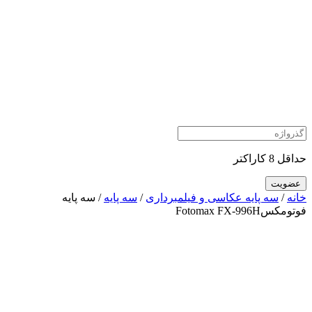
حداقل 8 کاراکتر
خانه
/
سه پایه عکاسی و فیلمبرداری
/
سه پایه
/ سه پایه
فوتومکسFotomax FX-996H