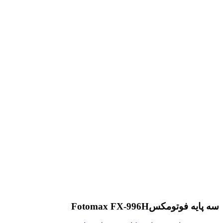
سه پایه فوتومکسFotomax FX-996H