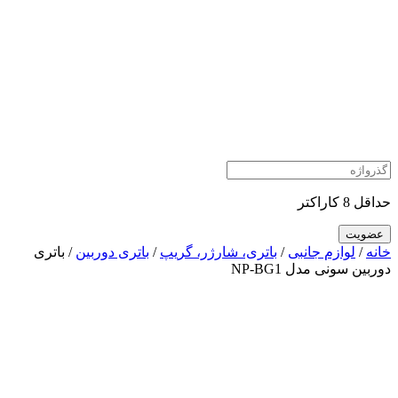
حداقل 8 کاراکتر
خانه
/
لوازم جانبی
/
باتری، شارژر، گریپ
/
باتری دوربین
/ باتری
دوربین سونی مدل NP-BG1