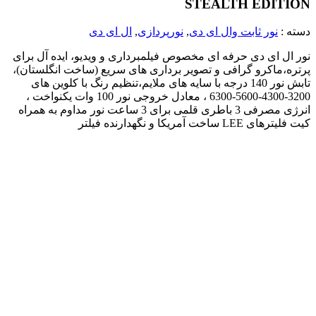
STEALTH EDITION
دسته :
نور ثابت وال ای دی
,
نورپردازی
,
ال ای دی
نور ال ای دی حرفه ای مخصوص فیلمبرداری و ویدیو، ایده آل برای
پرتره،ماکرو گرافی و تصویر برداری های سریع (ساخت انگلستان)،
تابش نور 140 درجه با سایه های ملایم،تنظیم رنگ با کلوین های
3200-4300-5600-6300 ، معادل خروجی نور 100 وات یکنواخت ،
انرژی مصرفی 3 باطری قلمی برای 3 ساعت نور مداوم به همراه
کیت فلیترهای LEE ساخت آمریکا و نگهدارنده فیلتر