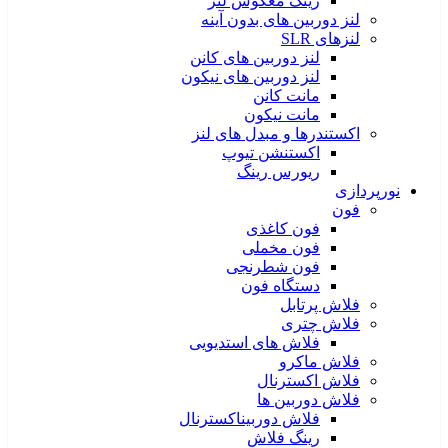
رینگ معکوس لنز
لنز دوربین های بدون آینه
لنزهای SLR
لنز دوربین های کانن
لنز دوربین های نیکون
مانت کانن
مانت نیکون
اکستندرها و مبدل های لنز
اکستنشن تیوپ
ریورس رینگ
نورپردازی
فون
فون کاغذی
فون مخملی
فون شطرنجی
دستگاه فون
فلاش پرتابل
فلاش چتری
فلاش های استدیویی
فلاش ماکرو
فلاش اکسترنال
فلاش دوربین ها
فلاش دوربیناکسترنال
رینگ فلاش