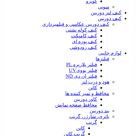
گوپرو
سونی
کیف لنز دوربین
کیف دوربین
کیف دوربین عکاسی و فیلمبرداری
کیف کوله پشتی
کیف کامپکت
کیف پوزه ای
کیف رودوشی
لوازم جانبی
فیلترها
فیلتر پلاریزه PL
فیلتر یوویUV
فیلتر ان دی ND
هود و درب لنز
کانن
محافظ و تمیز کننده ها
کاور دوربین
محافظ صفحه نمایش
بند دوربین
باتری، شارژر، گریپ
گریپ
کانن
گریپ کانن