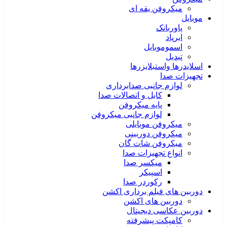
میکروفن یقه ای
موبایل
پاوربانک
ایرپاد
اسموموبایل
تبدیل
اسلایدرها واستبلایزرها
تجهیزات صدا
لوازم جانبی صدابرداری
کابل و اتصالات صدا
پایه میکروفن
لوازم جانبی میکروفن
میکروفن موبایلی
میکروفن دوربینی
میکروفن شات گان
انواع تجهیزات صدا
میکسر صدا
اسپیکر
رکوردر صدا
دوربین های فیلم برداری اکشن
دوربین های اکشن
دوربین عکاسی دیجیتال
کامپکت پیشرفته