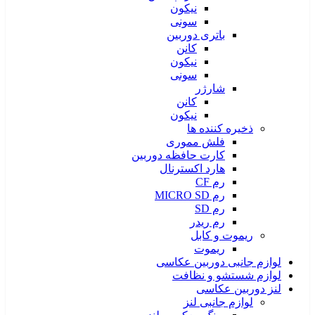
نیکون
سونی
باتری دوربین
کانن
نیکون
سونی
شارژر
کانن
نیکون
ذخیره کننده ها
فلش مموری
کارت حافظه دوربین
هارد اکسترنال
رم CF
رم MICRO SD
رم SD
رم ریدر
ریموت و کابل
ریموت
لوازم جانبی دوربین عکاسی
لوازم شستشو و نظافت
لنز دوربین عکاسی
لوازم جانبی لنز