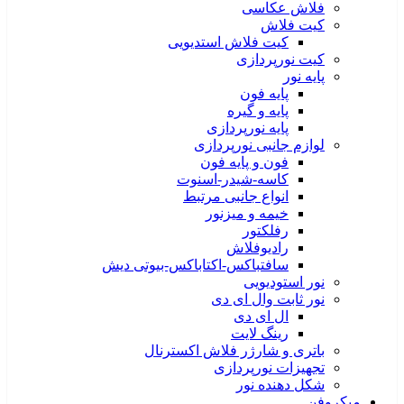
فلاش عکاسی
کیت فلاش
کیت فلاش استدیویی
کیت نورپردازی
پایه نور
پایه فون
پایه و گیره
پایه نورپردازی
لوازم جانبی نورپردازی
فون و پایه فون
کاسه-شیدر-اسنوت
انواع جانبی مرتبط
خیمه و میزنور
رفلکتور
رادیوفلاش
سافتباکس-اکتاباکس-بیوتی دیش
نور استودیویی
نور ثابت وال ای دی
ال ای دی
رینگ لایت
باتری و شارژر فلاش اکسترنال
تجهیزات نورپردازی
شکل دهنده نور
میکروفن