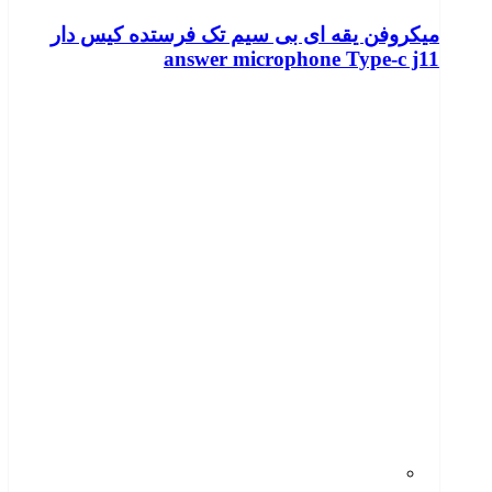
میکروفن یقه ای بی سیم تک فرستده کیس دار
answer microphone Type-c j11